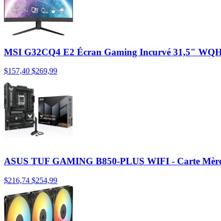
MSI G32CQ4 E2 Écran Gaming Incurvé 31,5" WQ
$157,40
$269,99
ASUS TUF GAMING B850-PLUS WIFI - Carte Mère 
$216,74
$254,99