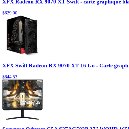
XFX Radeon RX 9070 XT Swift - carte graphique bl
$629,00
XFX Swift Radeon RX 9070 XT 16 Go - Carte graphiq
$644,53