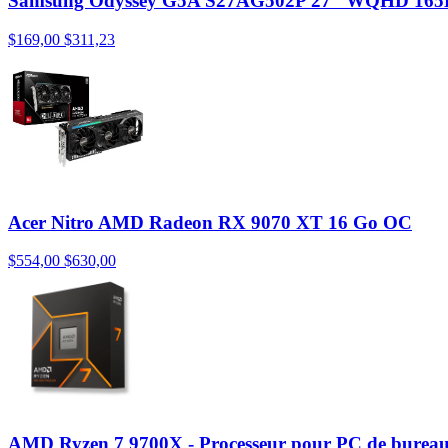
Samsung Odyssey G5A S27AG502P 27'' WQHD 165
$169,00
$311,23
Acer Nitro AMD Radeon RX 9070 XT 16 Go OC
$554,00
$630,00
AMD Ryzen 7 9700X - Processeur pour PC de burea