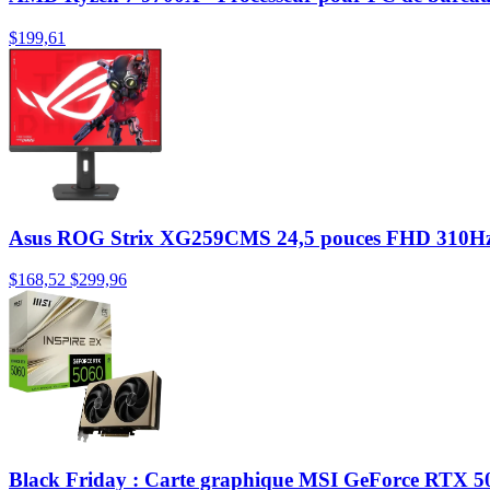
$199,61
Asus ROG Strix XG259CMS 24,5 pouces FHD 310H
$168,52
$299,96
Black Friday : Carte graphique MSI GeForce RTX 5