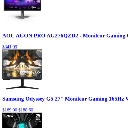
AOC AGON PRO AG276QZD2 - Moniteur Gaming
$341,99
Samsung Odyssey G5 27'' Moniteur Gaming 165H
$169,00
$188,60