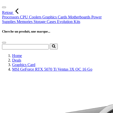
Retour
Processors
CPU Coolers
Graphics Cards
Motherboards
Power
Supplies
Memories
Storage
Cases
Evolution Kits
Cherche un produit, une marque...
Home
Deals
Graphics Card
MSI GeForce RTX 5070 Ti Ventus 3X OC 16 Go