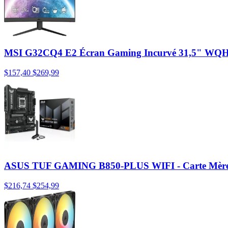
MSI G32CQ4 E2 Écran Gaming Incurvé 31,5" WQ
$157,40
$269,99
ASUS TUF GAMING B850-PLUS WIFI - Carte Mère 
$216,74
$254,99