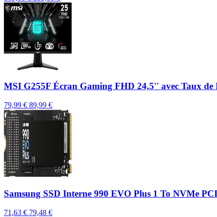
MSI G255F Écran Gaming FHD 24,5'' avec Taux de R
79,99 €
89,99 €
Samsung SSD Interne 990 EVO Plus 1 To NVMe PCIe 4
71,63 €
79,48 €