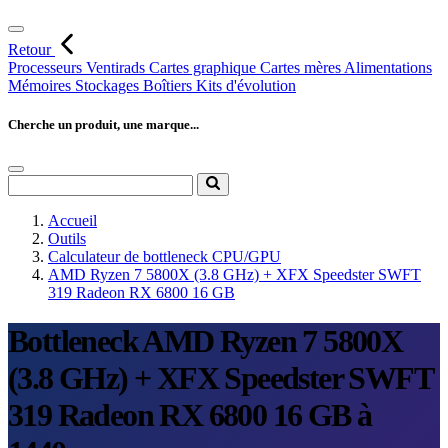
Retour
Processeurs
Ventirads
Cartes graphique
Cartes mères
Alimentations
Mémoires
Stockages
Boîtiers
Kits d'évolution
Cherche un produit, une marque...
Accueil
Outils
Calculateur de bottleneck CPU/GPU
AMD Ryzen 7 5800X (3.8 GHz) + XFX Speedster SWFT
319 Radeon RX 6800 16 GB
Bottleneck AMD Ryzen 7 5800X
(3.8 GHz) + XFX Speedster SWFT
319 Radeon RX 6800 16 GB à