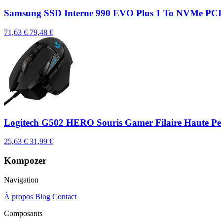
Samsung SSD Interne 990 EVO Plus 1 To NVMe PCIe 4
71,63 €
79,48 €
Logitech G502 HERO Souris Gamer Filaire Haute P
25,63 €
31,99 €
Kompozer
Navigation
À propos
Blog
Contact
Composants