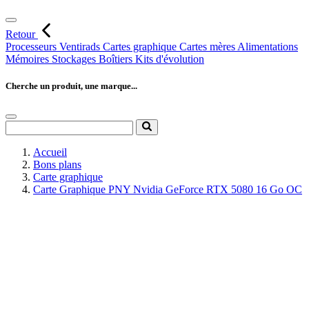
Retour
Processeurs
Ventirads
Cartes graphique
Cartes mères
Alimentations
Mémoires
Stockages
Boîtiers
Kits d'évolution
Cherche un produit, une marque...
Accueil
Bons plans
Carte graphique
Carte Graphique PNY Nvidia GeForce RTX 5080 16 Go OC