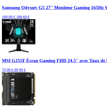
Samsung Odyssey G5 27'' Moniteur Gaming 165H
169,00 €
188,60 €
MSI G255F Écran Gaming FHD 24,5'' avec Taux de R
79,99 €
89,99 €