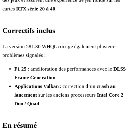
des jeux et assurent une expérience de jeu fluide sur les
cartes
RTX série 20 à 40
.
Correctifs inclus
La version 581.80 WHQL corrige également plusieurs
problèmes signalés :
F1 25
: amélioration des performances avec le
DLSS
Frame Generation
.
Applications Vulkan
: correction d’un
crash au
lancement
sur les anciens processeurs
Intel Core 2
Duo / Quad
.
En résumé